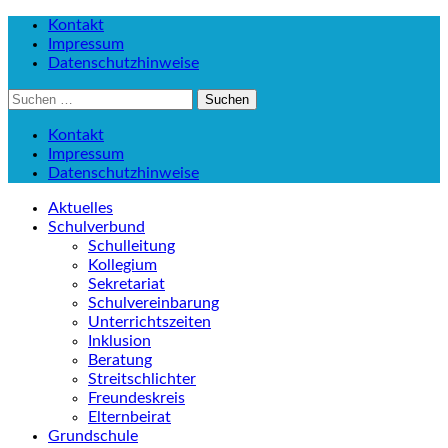
Kontakt
Impressum
Datenschutzhinweise
Suchen
nach:
Kontakt
Impressum
Datenschutzhinweise
Aktuelles
Schulverbund
Schulleitung
Kollegium
Sekretariat
Schulvereinbarung
Unterrichtszeiten
Inklusion
Beratung
Streitschlichter
Freundeskreis
Elternbeirat
Grundschule