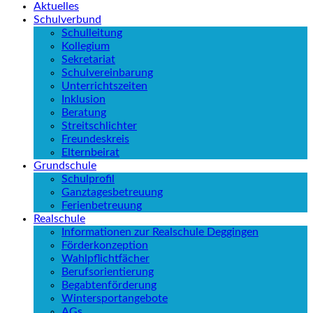
Aktuelles
Schulverbund
Schulleitung
Kollegium
Sekretariat
Schulvereinbarung
Unterrichtszeiten
Inklusion
Beratung
Streitschlichter
Freundeskreis
Elternbeirat
Grundschule
Schulprofil
Ganztagesbetreuung
Ferienbetreuung
Realschule
Informationen zur Realschule Deggingen
Förderkonzeption
Wahlpflichtfächer
Berufsorientierung
Begabtenförderung
Wintersportangebote
AGs