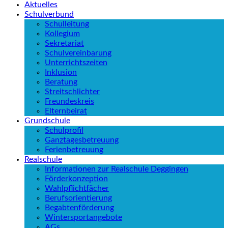
Aktuelles
Schulverbund
Schulleitung
Kollegium
Sekretariat
Schulvereinbarung
Unterrichtszeiten
Inklusion
Beratung
Streitschlichter
Freundeskreis
Elternbeirat
Grundschule
Schulprofil
Ganztagesbetreuung
Ferienbetreuung
Realschule
Informationen zur Realschule Deggingen
Förderkonzeption
Wahlpflichtfächer
Berufsorientierung
Begabtenförderung
Wintersportangebote
AGs