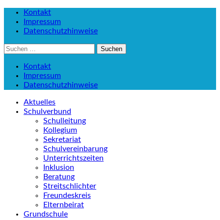
Kontakt
Impressum
Datenschutzhinweise
Suchen
nach:
Kontakt
Impressum
Datenschutzhinweise
Aktuelles
Schulverbund
Schulleitung
Kollegium
Sekretariat
Schulvereinbarung
Unterrichtszeiten
Inklusion
Beratung
Streitschlichter
Freundeskreis
Elternbeirat
Grundschule