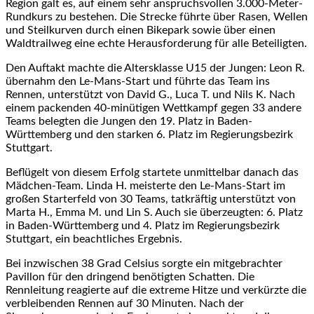
Region galt es, auf einem sehr anspruchsvollen 3.000-Meter-
Rundkurs zu bestehen. Die Strecke führte über Rasen, Wellen
und Steilkurven durch einen Bikepark sowie über einen
Waldtrailweg eine echte Herausforderung für alle Beteiligten.
Den Auftakt machte die Altersklasse U15 der Jungen: Leon R.
übernahm den Le-Mans-Start und führte das Team ins
Rennen, unterstützt von David G., Luca T. und Nils K. Nach
einem packenden 40-minütigen Wettkampf gegen 33 andere
Teams belegten die Jungen den 19. Platz in Baden-
Württemberg und den starken 6. Platz im Regierungsbezirk
Stuttgart.
Beflügelt von diesem Erfolg startete unmittelbar danach das
Mädchen-Team. Linda H. meisterte den Le-Mans-Start im
großen Starterfeld von 30 Teams, tatkräftig unterstützt von
Marta H., Emma M. und Lin S. Auch sie überzeugten: 6. Platz
in Baden-Württemberg und 4. Platz im Regierungsbezirk
Stuttgart, ein beachtliches Ergebnis.
Bei inzwischen 38 Grad Celsius sorgte ein mitgebrachter
Pavillon für den dringend benötigten Schatten. Die
Rennleitung reagierte auf die extreme Hitze und verkürzte die
verbleibenden Rennen auf 30 Minuten. Nach der