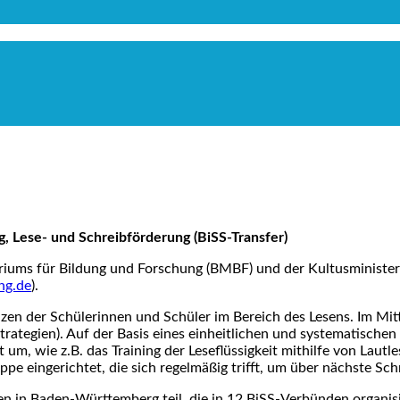
, Lese- und Schreibförderung (BiSS-Transfer)
teriums für Bildung und Forschung (BMBF) und der Kultusminist
ng.de
).
en der Schülerinnen und Schüler im Bereich des Lesens. Im Mitte
strategien). Auf der Basis eines einheitlichen und systematische
t um, wie z.B. das Training der Leseflüssigkeit mithilfe von Lau
ppe eingerichtet, die sich regelmäßig trifft, um über nächste Sc
in Baden-Württemberg teil, die in 12 BiSS-Verbünden organisi