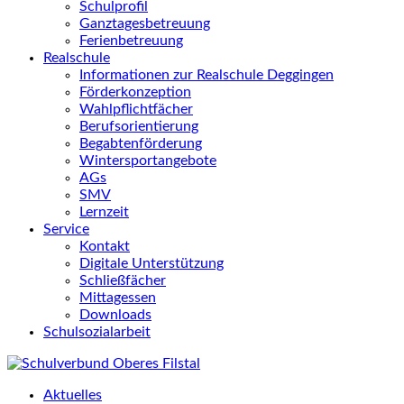
Schulprofil
Ganztagesbetreuung
Ferienbetreuung
Realschule
Informationen zur Realschule Deggingen
Förderkonzeption
Wahlpflichtfächer
Berufsorientierung
Begabtenförderung
Wintersportangebote
AGs
SMV
Lernzeit
Service
Kontakt
Digitale Unterstützung
Schließfächer
Mittagessen
Downloads
Schulsozialarbeit
Aktuelles