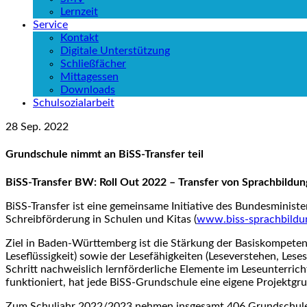
Lernzeit
Service
Kontakt
Digitale Unterstützung
Schließfächer
Mittagessen
Downloads
Schulsozialarbeit
28
Sep.
2022
Grundschule nimmt an BiSS-Transfer teil
BiSS-Transfer BW: Roll Out 2022 – Transfer von Sprachbildung
BiSS-Transfer ist eine gemeinsame Initiative des Bundesminis
Schreibförderung in Schulen und Kitas (
www.biss-sprachbildu
Ziel in Baden-Württemberg ist die Stärkung der Basiskompetenz
Leseflüssigkeit) sowie der Lesefähigkeiten (Leseverstehen, Lese
Schritt nachweislich lernförderliche Elemente im Leseunterrich
funktioniert, hat jede BiSS-Grundschule eine eigene Projektgru
Zum Schuljahr 2022/2023 nehmen insgesamt 406 Grundschulen 