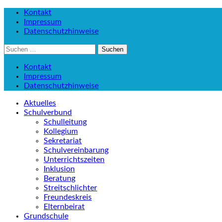
Kontakt
Impressum
Datenschutzhinweise
Suchen
nach:
Kontakt
Impressum
Datenschutzhinweise
Aktuelles
Schulverbund
Schulleitung
Kollegium
Sekretariat
Schulvereinbarung
Unterrichtszeiten
Inklusion
Beratung
Streitschlichter
Freundeskreis
Elternbeirat
Grundschule