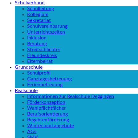
Schulverbund
Schulleitung
Kollegium
Sekretariat
Schulvereinbarung
Unterrichtszeiten
Inklusion
Beratung
Streitschlichter
Freundeskreis
Elternbeirat
Grundschule
Schulprofil
Ganztagesbetreuung
Ferienbetreuung
Realschule
Informationen zur Realschule Deggingen
Förderkonzeption
Wahlpflichtfächer
Berufsorientierung
Begabtenförderung
Wintersportangebote
AGs
SMV