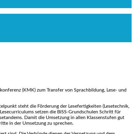
erkonferenz (KMK) zum Transfer von Sprachbildung, Lese- und
lpunkt steht die Förderung der Lesefertigkeiten (Lesetechnik,
n Lesecurriculums setzen die BiSS-Grundschulen Schritt für
tlesetandems. Damit die Umsetzung in allen Klassenstufen gut
hritte in der Umsetzung zu sprechen.
ert sind. Die Verbünde dienen der Vernetzung und dem