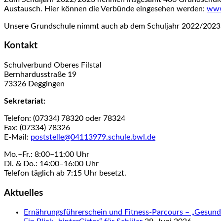
Austausch. Hier können die Verbünde eingesehen werden:
www
Unsere Grundschule nimmt auch ab dem Schuljahr 2022/2023 a
Kontakt
Schulverbund Oberes Filstal
Bernhardusstraße 19
73326 Deggingen
Sekretariat:
Telefon: (07334) 78320 oder 78324
Fax: (07334) 78326
E-Mail:
poststelle@04113979.schule.bwl.de
Mo.–Fr.: 8:00–11:00 Uhr
Di. & Do.: 14:00–16:00 Uhr
Telefon täglich ab 7:15 Uhr besetzt.
Aktuelles
Ernährungsführerschein und Fitness-Parcours – „Gesund 