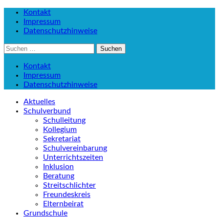
Kontakt
Impressum
Datenschutzhinweise
Suchen
nach:
Kontakt
Impressum
Datenschutzhinweise
Aktuelles
Schulverbund
Schulleitung
Kollegium
Sekretariat
Schulvereinbarung
Unterrichtszeiten
Inklusion
Beratung
Streitschlichter
Freundeskreis
Elternbeirat
Grundschule