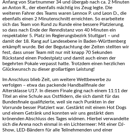
Anfang von Startnummer 34 und übergab nach ca. 2 Minuten
an Anton R., der ebenfalls mächtig ins Zeug legte. Die
weiteren Fahrer des Teams waren Lennox P. und Leon D., die
ebenfalls einen 2 Minutenschnitt erreichten. So erarbeitete
sich das Team von Rund zu Runde eine bessere Platzierung,
so dass nach Ende der Renndistanz von 40 Minuten ein
respektabler 5. Platz im Regierungsbezirk Stuttgart – und
damit der 18. Rang auf Landesebene in Baden-Württemberg
erkämpft wurde. Bei der Begutachtung der Zeiten stellten wir
fest, dass unser Team mit nur mit knapp 70 Sekunden
Rückstand einen Podestplatz und damit auch einen der
begehrten Pokale verpasst hatte. Trotzdem einen herzlichen
Glückwunsch zu dieser großartigen Leistung!
Im Anschluss blieb Zeit, um weitere Wettbewerbe zu
verfolgen – etwa das packende Handballfinale der
Altersklasse U17. In diesem Finale ging nach einem 11:11 der
Titel an eine Schule aus Ostfildern, die sich damit für das
Bundesfinale qualifizierte, weil sie nach Punkten in der
Vorrunde besser Platziert war. Gestärkt mit einem Hot Dogs
und einem Getränk und konnten wir uns gestärkt dem
krönenden Abschluss des Tages widmen. Hierbei verwandelte
sich die Arena noch einmal in ein Lichtermeer: Mit einer DJ-
Show, LED-Bändern für alle Teilnehmenden und einer