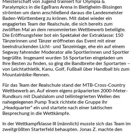
Meisterschaft von Jugend trainiert für Olympia &
Paralympics in die EgeTrans Arena in Bietigheim-Bissingen
strömten um dann anschließend daraus die Landesmeister
Baden-Württemberg zu krönen. Mit dabei wieder ein
engagiertes Team der Realschule, die sich bereits zum
zwölften Mal an dem renommierten Wettbewerb beteiligte.
Die Eröffnungsfeier bot ein Spektakel der Extraklasse: 150
Tänzerinnen und Tänzer eröffneten das Event mit einer
beeindruckenden Licht- und Tanzeinlage, ehe ein auf einem
Segway fahrender Moderator alle Sportlerinnen und Sportler
begrüßte. Insgesamt wurden 16 Sportarten eingeladen um
Ihre Besten zu finden, so ging die Bandbreite der Sportarten –
von Leichtathletik, Kanu, Golf, Fußball über Handball bis zum
Mountainbike-Rennen.
Für das Team der Realschule stand der MTB-Cross-Country
Wettbewerb an. Auf einem eigens präparierten 2000-Meter-
Rundkurs mit Dualslalom und teilintegrierten Wellen des
nahegelegenen Pump Track richtete die Gruppe ihr
„Headquarter“ ein und startete nach einer taktischen
Besprechung in die Wettkämpfe.
In der Wettkampfklasse III (männlich) musste sich das Team im
zweitgrößten Starterfeld behaupten. Jonas Z. machte den