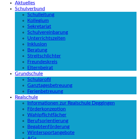
Aktuelles
Schulverbund
Schulleitung
Kollegium
Sekretariat
Schulvereinbarung
Unterrichtszeiten
Inklusion
Beratung
Streitschlichter
Freundeskreis
Elternbeirat
Grundschule
Schulprofil
Ganztagesbetreuung
Ferienbetreuung
Realschule
Informationen zur Realschule Deggingen
Förderkonzeption
Wahlpflichtfächer
Berufsorientierung
Begabtenförderung
Wintersportangebote
AGs